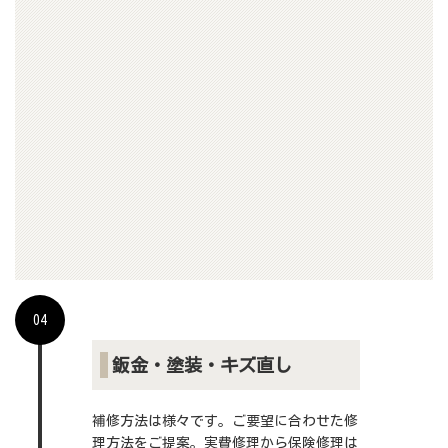
ちら
04
鈑金・塗装・キズ直し
補修方法は様々です。ご要望に合わせた修
理方法をご提案。実費修理から保険修理は