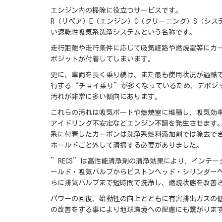
エンジン内の掃除に役立つサービスです。
R（リペア）E（エンジン）C（クリーニング）S（シス
い速乾性吸気系洗浄システムという名称です。
走行距離や走行条件に応じて吸気経路や燃焼室等にカ
ポジットが付着してしまいます。
更に、車両を長く乗り続け、また最も使用状況が過酷
行する“チョイ乗り”が多くなっているため、デポジ
汚れが非常に多い傾向にあります。
これらの汚れは吸気ポートや燃焼室に堆積し、吸気効
アイドリング不安定などエンジン不調を発生させます
系に付着したカーボンは洗浄系燃料添加剤では除去で
ホールドごと外して清掃する必要がありました。
”RECS”は高性能清浄剤の清浄効果により、インテー
ールド・吸気バルブからピストンヘッド・シリンダー
らに排気バルブまで短時間で洗浄し、燃焼状態を改善
パワーの回復、始動性の向上とともに有害排出ガスの
の改善をする事により地球環境への配慮にも繋がりま