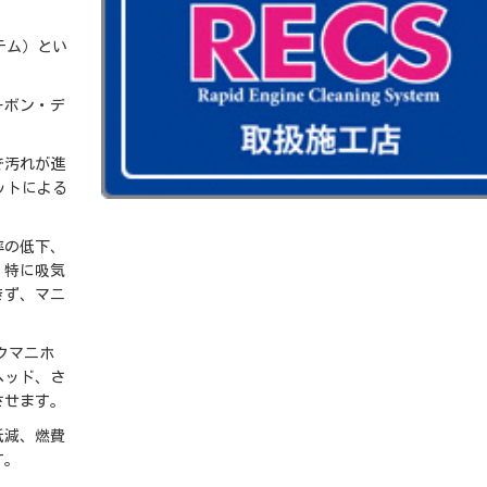
テム）とい
ーボン・デ
で汚れが進
ットによる
率の低下、
。特に吸気
きず、マニ
クマニホ
ヘッド、さ
させます。
低減、燃費
す。