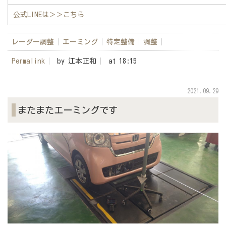
公式LINEは
＞＞こちら
レーダー調整
エーミング
特定整備
調整
Permalink
by 江本正和
at 18:15
2021.09.29
またまたエーミングです